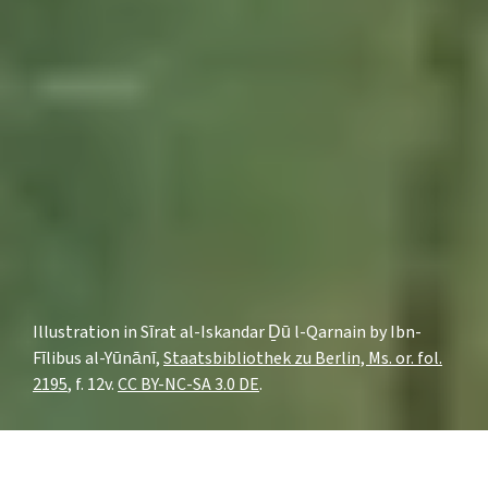
Illustration in Sīrat al-Iskandar Ḏū l-Qarnain by Ibn-
Fīlibus al-Yūnānī,
Staatsbibliothek zu Berlin, Ms. or. fol.
2195
, f. 12v.
CC BY-NC-SA 3.0 DE
.