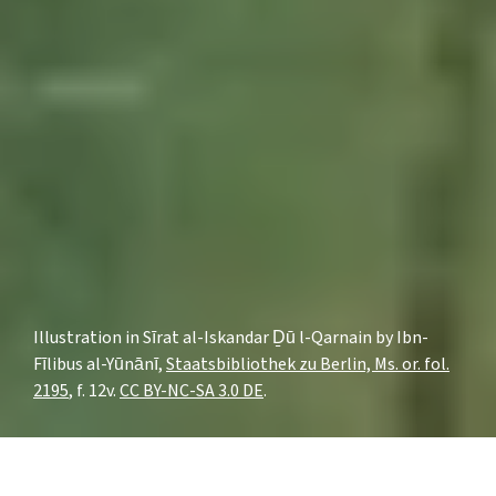
Illustration in Sīrat al-Iskandar Ḏū l-Qarnain by Ibn-
Fīlibus al-Yūnānī,
Staatsbibliothek zu Berlin, Ms. or. fol.
2195
, f. 12v.
CC BY-NC-SA 3.0 DE
.