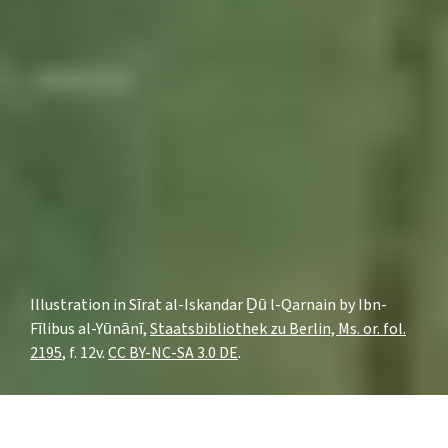
Illustration in Sīrat al-Iskandar Ḏū l-Qarnain by Ibn-
Fīlibus al-Yūnānī,
Staatsbibliothek zu Berlin, Ms. or. fol.
2195
, f. 12v.
CC BY-NC-SA 3.0 DE
.