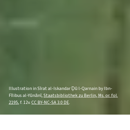
Illustration in Sīrat al-Iskandar Ḏū l-Qarnain by Ibn-
Fīlibus al-Yūnānī,
Staatsbibliothek zu Berlin, Ms. or. fol.
2195
, f. 12v.
CC BY-NC-SA 3.0 DE
.