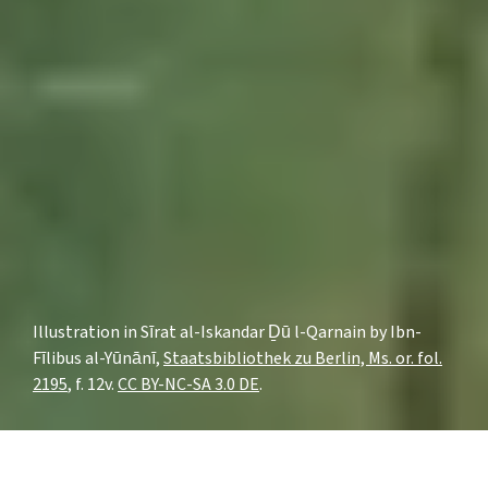
Illustration in Sīrat al-Iskandar Ḏū l-Qarnain by Ibn-
Fīlibus al-Yūnānī,
Staatsbibliothek zu Berlin, Ms. or. fol.
2195
, f. 12v.
CC BY-NC-SA 3.0 DE
.