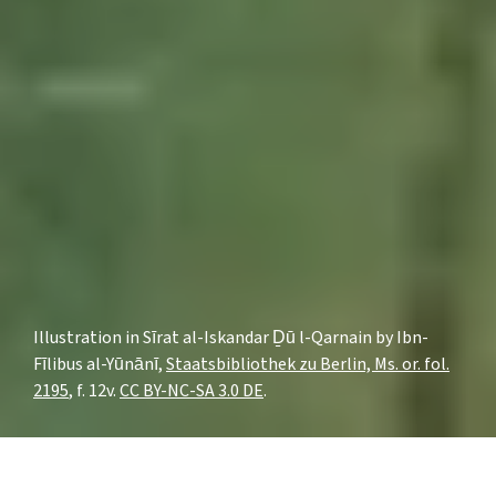
Illustration in Sīrat al-Iskandar Ḏū l-Qarnain by Ibn-
Fīlibus al-Yūnānī,
Staatsbibliothek zu Berlin, Ms. or. fol.
2195
, f. 12v.
CC BY-NC-SA 3.0 DE
.